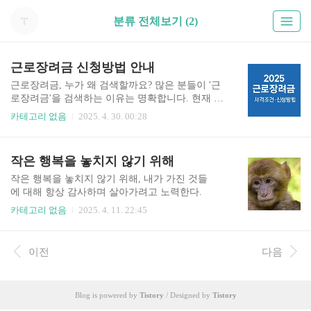
분류 전체보기 (2)
근로장려금 신청방법 안내
근로장려금, 누가 왜 검색할까요? 많은 분들이 '근
로장려금'을 검색하는 이유는 명확합니다. 현재 소
득이 많지 않지만 열심히 일하고 있는 저소득 가구
카테고리 없음
2025. 4. 30. 00:28
에게 정부가 실질적인 지원을 제공하는 제도이기
때문이죠. 특히 2025년에도 계속되는 물가 상승과
경기 침체로 인해 정부지원금에 대한 관심은 더욱
작은 행복을 놓치지 않기 위해
커졌습니다. 이 글에서는 **근로장려금의 개요부
터 신청 조건, 절차, 지급일정, 금액**, 그리고 신청
작은 행복을 놓치지 않기 위해, 내가 가진 것들
시 유의해야 할 사항까지 체계적으로 정리해드립
에 대해 항상 감사하며 살아가려고 노력한다.
니다. 지금 바로 확인하고 꼭 혜택을 챙기세요. 근
카테고리 없음
2025. 4. 11. 22:45
로장려금 제도란? - 정부가 지원하는 저소득 근로
자 지원금 근로장려금(근로소득장려금)은 정부가
저소득 가구의 근로 의욕을 높이고 소득을 보전하
이전
다음
기 위해 지급하는 **현금성 지원 제도**입니다. 20
09년에 도입되어 매년 확..
Blog is powered by
Tistory
/ Designed by
Tistory